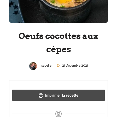
Oeufs cocottes aux
cèpes
Isabelle
21 Décembre 2021
Imprimer la recette