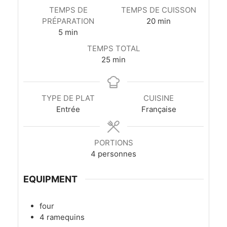
TEMPS DE
TEMPS DE CUISSON
minutes
PRÉPARATION
20
min
minutes
5
min
TEMPS TOTAL
minutes
25
min
TYPE DE PLAT
CUISINE
Entrée
Française
PORTIONS
4
personnes
EQUIPMENT
four
4 ramequins