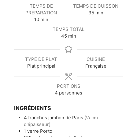
TEMPS DE
TEMPS DE CUISSON
minutes
PRÉPARATION
35
min
minutes
10
min
TEMPS TOTAL
minutes
45
min
TYPE DE PLAT
CUISINE
Plat principal
Française
PORTIONS
4
personnes
INGRÉDIENTS
4
tranches
jambon de Paris
(½ cm
d'épaisseur)
1
verre
Porto